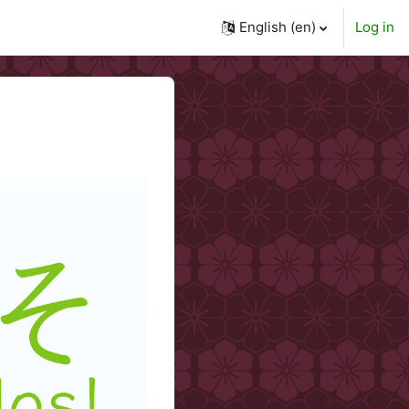
English ‎(en)‎
Log in